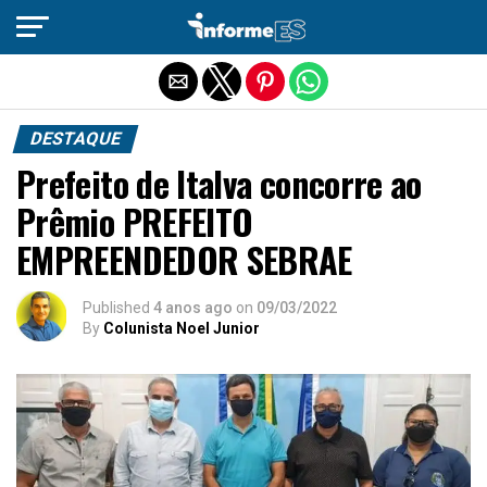
Sair da versão mobile
DESTAQUE
Prefeito de Italva concorre ao
Prêmio PREFEITO
EMPREENDEDOR SEBRAE
Published
4 anos ago
on
09/03/2022
By
Colunista Noel Junior