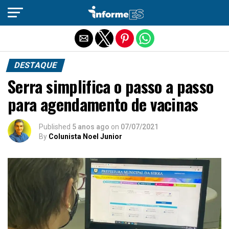
Sair da versão mobile
DESTAQUE
Serra simplifica o passo a passo
para agendamento de vacinas
Published
5 anos ago
on
07/07/2021
By
Colunista Noel Junior