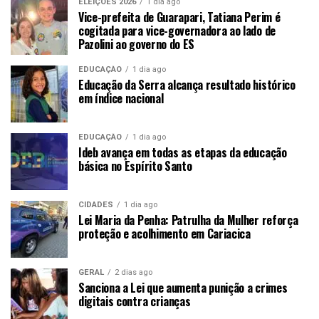
ELEIÇÕES 2026
1 dia ago
Vice-prefeita de Guarapari, Tatiana Perim é
cogitada para vice-governadora ao lado de
Pazolini ao governo do ES
EDUCAÇÃO
1 dia ago
Educação da Serra alcança resultado histórico
em índice nacional
EDUCAÇÃO
1 dia ago
Ideb avança em todas as etapas da educação
básica no Espírito Santo
CIDADES
1 dia ago
Lei Maria da Penha: Patrulha da Mulher reforça
proteção e acolhimento em Cariacica
GERAL
2 dias ago
Sanciona a Lei que aumenta punição a crimes
digitais contra crianças