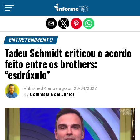
Sair da versão mobile
ENTRETENIMENTO
Tadeu Schmidt criticou o acordo
feito entre os brothers:
“esdrúxulo”
Published
4 anos ago
on
20/04/2022
By
Colunista Noel Junior