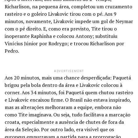
Richarlison, na pequena área, completou um cruzamento
rasteiro e o goleiro Livakovic tirou com o pé. Aos 9
minutos, novamente, Livakovic impede um gol de Neymar
com o pé direito. E, como era previsto, Tite tirou o
inoperante Raphinha e colocou Antony; substituiu
Vinícius Júnior por Rodrygo; e trocou Richarlison por
Pedro.
ADVERTISEMENT
Aos 20 minutos, mais uma chance desperdiçada: Paquetá
brigou pela bola dentro da área e Livakovic colocou à
corner. Aos 34 minutos, foi Paquetá quem chutou rasteiro
e Livakovic encaixou firme. O Brasil não estava inspirado,
mas as alterações melhoraram a equipe, embora não
como Tite imaginava. Ou seja, tudo facilitava a marcação
croata, especialmente a ausência de chutes de fora da
área da Seleção. Por outro lado, era visível que os
europeus empurravam a partida para a prorrogação.