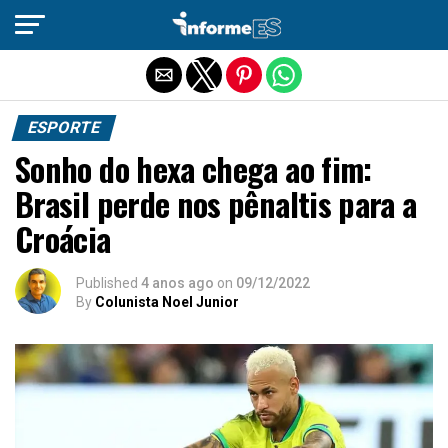
Sair da versão mobile
ESPORTE
Sonho do hexa chega ao fim:
Brasil perde nos pênaltis para a
Croácia
Published
4 anos ago
on
09/12/2022
By
Colunista Noel Junior