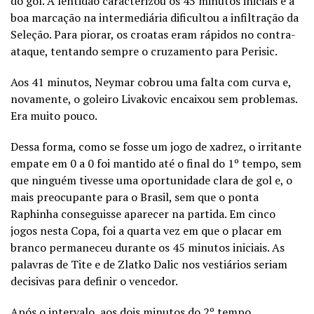
do gol. A lentidão caracterizou os 45 minutos iniciais e a
boa marcação na intermediária dificultou a infiltração da
Seleção. Para piorar, os croatas eram rápidos no contra-
ataque, tentando sempre o cruzamento para Perisic.
Aos 41 minutos, Neymar cobrou uma falta com curva e,
novamente, o goleiro Livakovic encaixou sem problemas.
Era muito pouco.
Dessa forma, como se fosse um jogo de xadrez, o irritante
empate em 0 a 0 foi mantido até o final do 1º tempo, sem
que ninguém tivesse uma oportunidade clara de gol e, o
mais preocupante para o Brasil, sem que o ponta
Raphinha conseguisse aparecer na partida. Em cinco
jogos nesta Copa, foi a quarta vez em que o placar em
branco permaneceu durante os 45 minutos iniciais. As
palavras de Tite e de Zlatko Dalic nos vestiários seriam
decisivas para definir o vencedor.
Após o intervalo, aos dois minutos do 2º tempo,