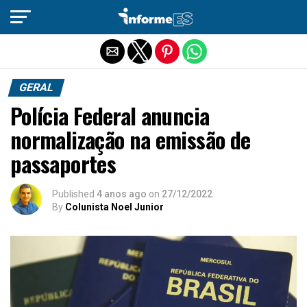
Sair da versão mobile
GERAL
Polícia Federal anuncia
normalização na emissão de
passaportes
Published
4 anos ago
on
27/12/2022
By
Colunista Noel Junior