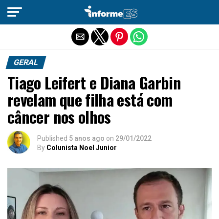
Sair da versão mobile
GERAL
Tiago Leifert e Diana Garbin
revelam que filha está com
câncer nos olhos
Published
5 anos ago
on
29/01/2022
By
Colunista Noel Junior