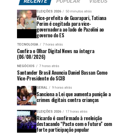
RECENTE
POPULAR
VÍDEOS
ELEIÇÕES 2026
50 minutos atrás
Vice-prefeita de Guarapari, Tatiana
Perim é cogitada para vice-
governadora ao lado de Pazolini ao
governo do ES
TECNOLOGIA
7 horas atrás
Confira o Olhar Digital News na íntegra
(06/08/2026)
NEGÓCIOS
7 horas atrás
Santander Brasil Anuncia Daniel Bassan Como
Vice-Presidente do SCIB
GERAL
9 horas atrás
Sanciona a Lei que aumenta punição a
crimes digitais contra crianças
ELEIÇÕES 2026
17 horas atrás
Ricardo é confirmado à reeleição
destacando “Pacto com o Futuro” com
forte participação popular