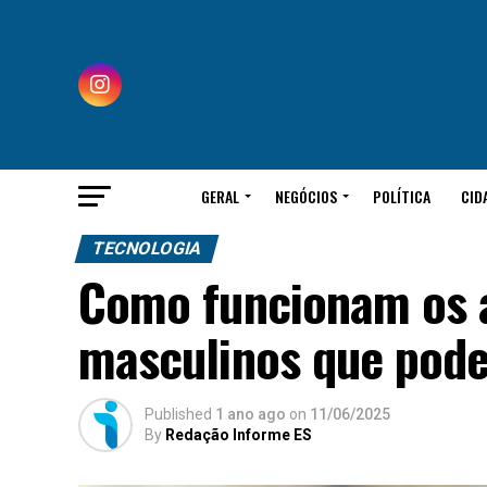
GERAL
NEGÓCIOS
POLÍTICA
CID
TECNOLOGIA
Como funcionam os 
masculinos que pod
Published
1 ano ago
on
11/06/2025
By
Redação Informe ES