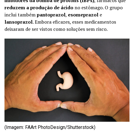
inibidores da bomba de prótons (IBPs)
, fármacos que
reduzem a produção de ácido
no estômago. O grupo
inclui também
pantoprazol
,
esomeprazol
e
lansoprazol
. Embora eficazes, esses medicamentos
deixaram de ser vistos como soluções sem risco.
(Imagem: FAArt PhotoDesign/Shutterstock)