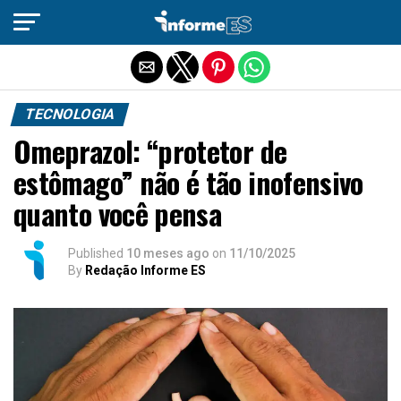
Sair da versão mobile
TECNOLOGIA
Omeprazol: “protetor de
estômago” não é tão inofensivo
quanto você pensa
Published
10 meses ago
on
11/10/2025
By
Redação Informe ES