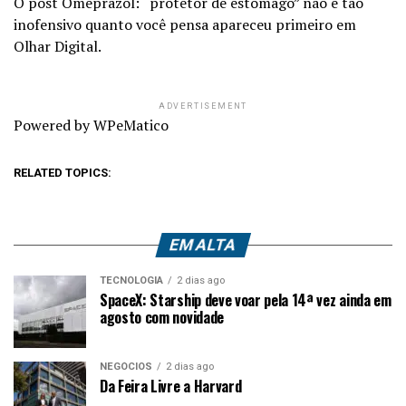
O post Omeprazol: “protetor de estômago” não é tão
inofensivo quanto você pensa apareceu primeiro em
Olhar Digital.
ADVERTISEMENT
Powered by WPeMatico
RELATED TOPICS:
EM ALTA
TECNOLOGIA
2 dias ago
SpaceX: Starship deve voar pela 14ª vez ainda em
agosto com novidade
NEGÓCIOS
2 dias ago
Da Feira Livre a Harvard