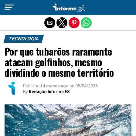
Sair da versão mobile
TECNOLOGIA
Por que tubarões raramente
atacam golfinhos, mesmo
dividindo o mesmo território
Published
4 meses ago
on
05/04/2026
By
Redação Informe ES