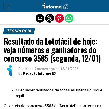
Sair da versão mobile
TECNOLOGIA
Resultado da Lotofácil de hoje:
veja números e ganhadores do
concurso 3585 (segunda, 12/01)
Published
7 meses ago
on
13/01/2026
By
Redação Informe ES
Quer saber resultados de todas as loterias? Clique
aqui!
O sorteio do
concurso
3585
da
Lotofácil
aconteceu na