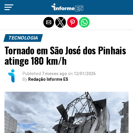
Sair da versão mobile
TECNOLOGIA
Tornado em São José dos Pinhais
atinge 180 km/h
Published
7 meses ago
on
12/01/2026
By
Redação Informe ES