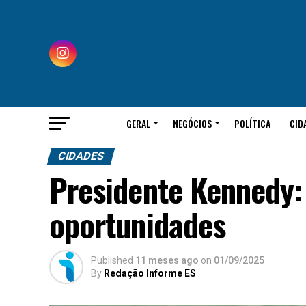
GERAL
NEGÓCIOS
POLÍTICA
CID
CIDADES
Presidente Kennedy:
oportunidades
Published
11 meses ago
on
01/09/2025
By
Redação Informe ES