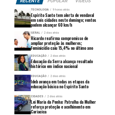
RECENTE
POPULAR
VÍDEOS
TECNOLOGIA
9 horas atrás
Espírito Santo tem alerta de vendaval
em seis cidades neste domingo; ventos
podem alcançar 60 km/h
GERAL
2 dias atrás
Ricardo reafirma compromisso de
ampliar proteção às mulheres;
Feminicídio caiu 15,4% no último ano
EDUCAÇÃO
2 dias atrás
Educação da Serra alcança resultado
histórico em índice nacional
EDUCAÇÃO
2 dias atrás
Ideb avança em todas as etapas da
educação básica no Espírito Santo
CIDADES
2 dias atrás
Lei Maria da Penha: Patrulha da Mulher
reforça proteção e acolhimento em
Cariacica