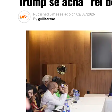
Trump se acha “rei 
Published
5 meses ago
on
02/03/2026
By
guilherme