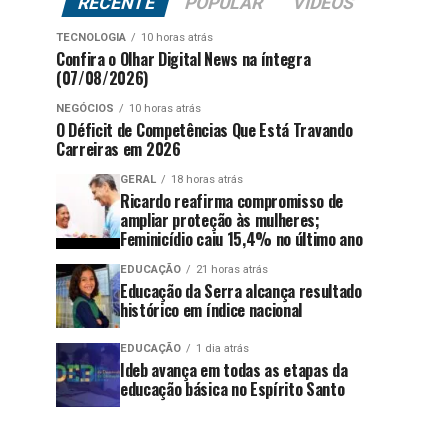
RECENTE
POPULAR
VÍDEOS
TECNOLOGIA
10 horas atrás
Confira o Olhar Digital News na íntegra
(07/08/2026)
NEGÓCIOS
10 horas atrás
O Déficit de Competências Que Está Travando
Carreiras em 2026
GERAL
18 horas atrás
Ricardo reafirma compromisso de
ampliar proteção às mulheres;
Feminicídio caiu 15,4% no último ano
EDUCAÇÃO
21 horas atrás
Educação da Serra alcança resultado
histórico em índice nacional
EDUCAÇÃO
1 dia atrás
Ideb avança em todas as etapas da
educação básica no Espírito Santo