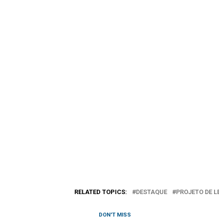
RELATED TOPICS:
DESTAQUE
PROJETO DE L
DON'T MISS