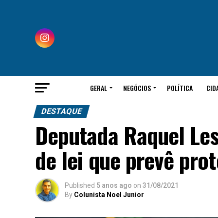
GERAL
NEGÓCIOS
POLÍTICA
CID
DESTAQUE
Deputada Raquel Les
de lei que prevê pro
Published
5 anos ago
on
31/08/2021
By
Colunista Noel Junior