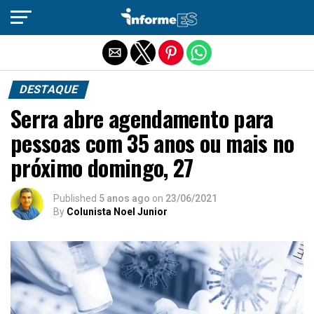
Sair da versão mobile
DESTAQUE
Serra abre agendamento para
pessoas com 35 anos ou mais no
próximo domingo, 27
Published
5 anos ago
on
23/06/2021
By
Colunista Noel Junior