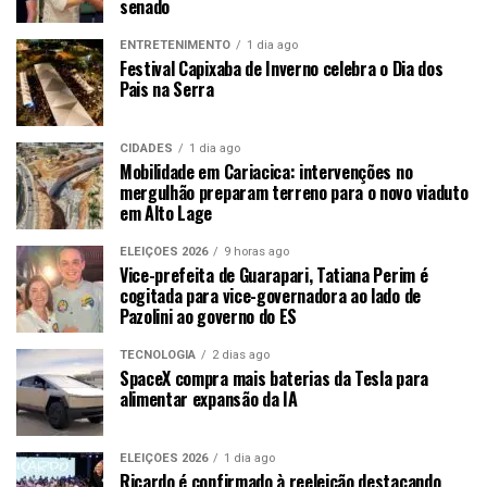
senado
ENTRETENIMENTO
1 dia ago
Festival Capixaba de Inverno celebra o Dia dos
Pais na Serra
CIDADES
1 dia ago
Mobilidade em Cariacica: intervenções no
mergulhão preparam terreno para o novo viaduto
em Alto Lage
ELEIÇÕES 2026
9 horas ago
Vice-prefeita de Guarapari, Tatiana Perim é
cogitada para vice-governadora ao lado de
Pazolini ao governo do ES
TECNOLOGIA
2 dias ago
SpaceX compra mais baterias da Tesla para
alimentar expansão da IA
ELEIÇÕES 2026
1 dia ago
Ricardo é confirmado à reeleição destacando