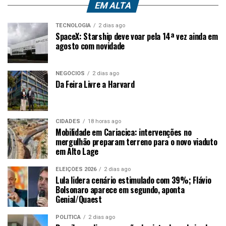
EM ALTA
TECNOLOGIA
2 dias ago
SpaceX: Starship deve voar pela 14ª vez ainda em
agosto com novidade
NEGÓCIOS
2 dias ago
Da Feira Livre a Harvard
CIDADES
18 horas ago
Mobilidade em Cariacica: intervenções no
mergulhão preparam terreno para o novo viaduto
em Alto Lage
ELEIÇÕES 2026
2 dias ago
Lula lidera cenário estimulado com 39%; Flávio
Bolsonaro aparece em segundo, aponta
Genial/Quaest
POLÍTICA
2 dias ago