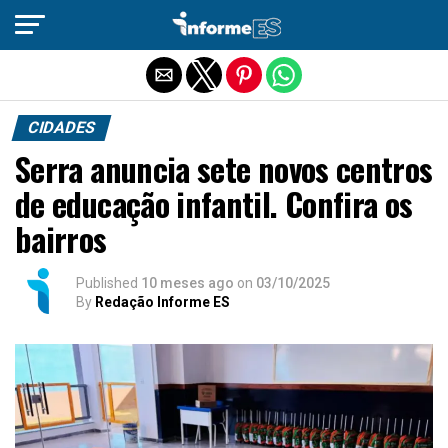
Sair da versão mobile
CIDADES
Serra anuncia sete novos centros
de educação infantil. Confira os
bairros
Published
10 meses ago
on
03/10/2025
By
Redação Informe ES