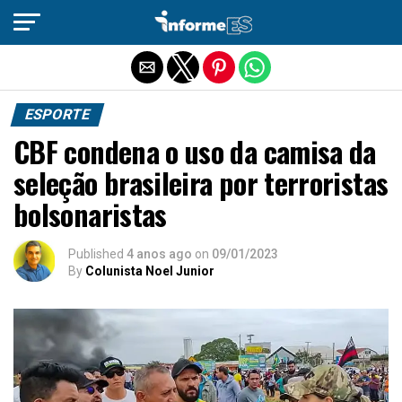
Sair da versão mobile
ESPORTE
CBF condena o uso da camisa da
seleção brasileira por terroristas
bolsonaristas
Published
4 anos ago
on
09/01/2023
By
Colunista Noel Junior