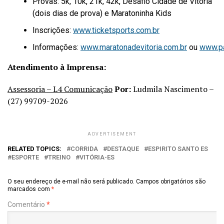
Provas: 5k, 10k, 21k, 42k, Desafio Cidade de Vitória
(dois dias de prova) e Maratoninha Kids
Inscrições:
www.ticketsports.com.br
Informações:
www.maratonadevitoria.com.br
ou
www.pa
Atendimento à Imprensa:
Assessoria – L4 Comunicação
Por:
Ludmila Nascimento –
(27) 99709-2026
ADVERTISEMENT
RELATED TOPICS:
CORRIDA
DESTAQUE
ESPIRITO SANTO ES
ESPORTE
TREINO
VITÓRIA-ES
O seu endereço de e-mail não será publicado.
Campos obrigatórios são
marcados com
*
Comentário
*