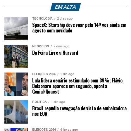
EM ALTA
TECNOLOGIA
2 dias ago
SpaceX: Starship deve voar pela 14ª vez ainda em
agosto com novidade
NEGÓCIOS
2 dias ago
Da Feira Livre a Harvard
ELEIÇÕES 2026
1 dia ago
Lula lidera cenário estimulado com 39%; Flávio
Bolsonaro aparece em segundo, aponta
Genial/Quaest
POLÍTICA
1 dia ago
Brasil repudia revogação de visto de embaixadora
nos EUA
ELEIÇÕES 2026
6 horas ago