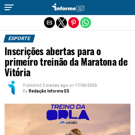
Sair da versão mobile
ESPORTE
Inscrições abertas para o
primeiro treinão da Maratona de
Vitória
Published
2 meses ago
on
17/06/2026
By
Redação Informe ES