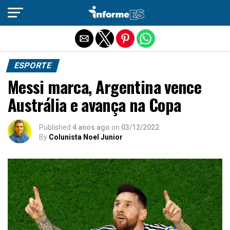
Sair da versão mobile
ESPORTE
Messi marca, Argentina vence
Austrália e avança na Copa
Published
4 anos ago
on
03/12/2022
By
Colunista Noel Junior