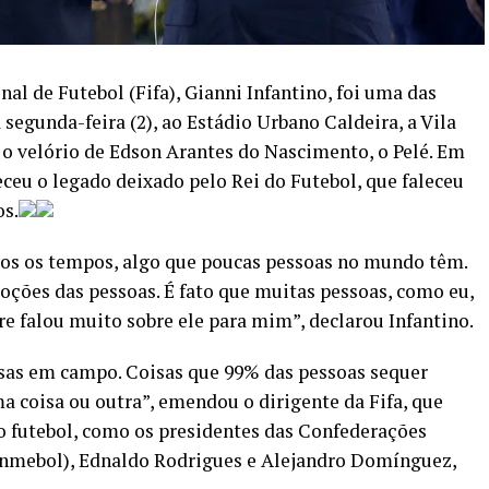
al de Futebol (Fifa), Gianni Infantino, foi uma das
 segunda-feira (2), ao Estádio Urbano Caldeira, a Vila
 o velório de Edson Arantes do Nascimento, o Pelé. Em
teceu o legado deixado pelo Rei do Futebol, que faleceu
os.
dos os tempos, algo que poucas pessoas no mundo têm.
ções das pessoas. É fato que muitas pessoas, como eu,
e falou muito sobre ele para mim”, declarou Infantino.
oisas em campo. Coisas que 99% das pessoas sequer
a coisa ou outra”, emendou o dirigente da Fifa, que
do futebol, como os presidentes das Confederações
onmebol), Ednaldo Rodrigues e Alejandro Domínguez,