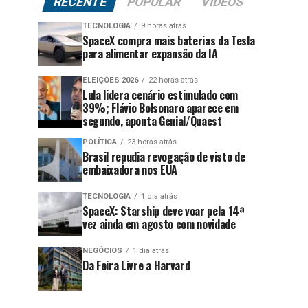
RECENTE
POPULAR
VÍDEOS
TECNOLOGIA
9 horas atrás
SpaceX compra mais baterias da Tesla
para alimentar expansão da IA
ELEIÇÕES 2026
22 horas atrás
Lula lidera cenário estimulado com
39%; Flávio Bolsonaro aparece em
segundo, aponta Genial/Quaest
POLÍTICA
23 horas atrás
Brasil repudia revogação de visto de
embaixadora nos EUA
TECNOLOGIA
1 dia atrás
SpaceX: Starship deve voar pela 14ª
vez ainda em agosto com novidade
NEGÓCIOS
1 dia atrás
Da Feira Livre a Harvard