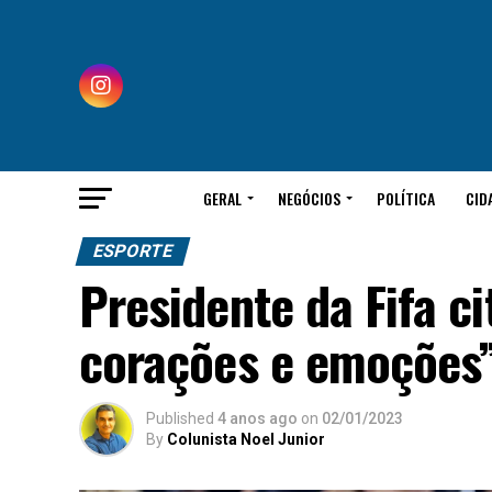
GERAL
NEGÓCIOS
POLÍTICA
CID
ESPORTE
Presidente da Fifa c
corações e emoções
Published
4 anos ago
on
02/01/2023
By
Colunista Noel Junior