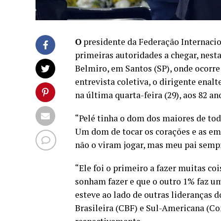
O
presidente da Federação Internacion
primeiras autoridades a chegar, nesta
Belmiro, em Santos (SP), onde ocorre
entrevista coletiva, o dirigente enal
na última quarta-feira (29), aos 82 an
“Pelé tinha o dom dos maiores de to
Um dom de tocar os corações e as emo
não o viram jogar, mas meu pai sempr
“Ele foi o primeiro a fazer muitas c
sonham fazer e que o outro 1% faz um
esteve ao lado de outras lideranças 
Brasileira (CBF) e Sul-Americana (C