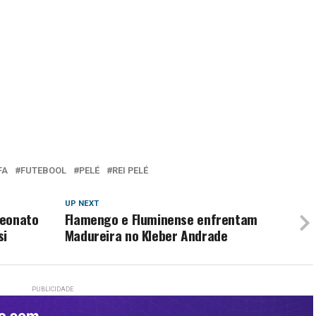
FA
FUTEBOOL
PELÉ
REI PELÉ
UP NEXT
peonato
Flamengo e Fluminense enfrentam
si
Madureira no Kleber Andrade