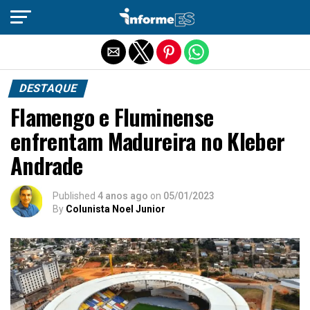
Sair da versão mobile
DESTAQUE
Flamengo e Fluminense
enfrentam Madureira no Kleber
Andrade
Published
4 anos ago
on
05/01/2023
By
Colunista Noel Junior