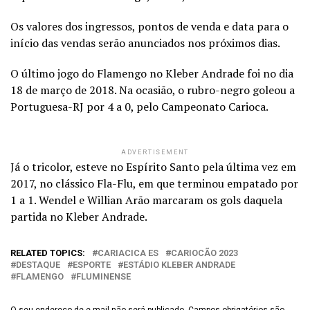
Os valores dos ingressos, pontos de venda e data para o
início das vendas serão anunciados nos próximos dias.
O último jogo do Flamengo no Kleber Andrade foi no dia
18 de março de 2018. Na ocasião, o rubro-negro goleou a
Portuguesa-RJ por 4 a 0, pelo Campeonato Carioca.
ADVERTISEMENT
Já o tricolor, esteve no Espírito Santo pela última vez em
2017, no clássico Fla-Flu, em que terminou empatado por
1 a 1. Wendel e Willian Arão marcaram os gols daquela
partida no Kleber Andrade.
RELATED TOPICS:
CARIACICA ES
CARIOCÃO 2023
DESTAQUE
ESPORTE
ESTÁDIO KLEBER ANDRADE
FLAMENGO
FLUMINENSE
O seu endereço de e-mail não será publicado.
Campos obrigatórios são