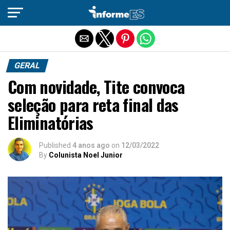
Sair da versão mobile
GERAL
Com novidade, Tite convoca
seleção para reta final das
Eliminatórias
Published
4 anos ago
on
12/03/2022
By
Colunista Noel Junior