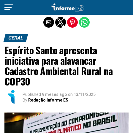
Sair da versão mobile
GERAL
Espírito Santo apresenta
iniciativa para alavancar
Cadastro Ambiental Rural na
COP30
Published
9 meses ago
on
13/11/2025
By
Redação Informe ES