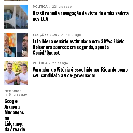
POLÍTICA
22 horas ago
Brasil repudia revogação de visto de embaixadora
nos EUA
ELEIÇÕES 2026
21 horas ago
Lula lidera cenário estimulado com 39%; Flávio
Bolsonaro aparece em segundo, aponta
Genial/Quaest
POLÍTICA
2 dias ago
Vereador de Vitória é escolhido por Ricardo como
seu candidato a vice-governador
NEGÓCIOS
8 horas ago
Google
Anuncia
Mudanças
na
Liderança
da Área de