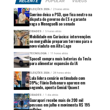
RECENTE
POPULAR
VÍDEOS
ELEIÇÕES 2026
2 horas atrás
Guerino deixa o PSD, que fica neutro na
disputa do governo do ES e garante
vaga a Meneguelli ao senado
CIDADES
5 horas atrás
Mobilidade em Cariacica: intervenções
no mergulhão preparam terreno para o
novo viaduto em Alto Lage
TECNOLOGIA
11 horas atrás
SpaceX compra mais baterias da Tesla
para alimentar expansão da IA
ELEIÇÕES 2026
24 horas atrás
Lula lidera cenário estimulado com
39%; Flávio Bolsonaro aparece em
segundo, aponta Genial/Quaest
CIDADES
1 dia atrás
Guarapari recebe mais de 200 mil
pessoas em julho e movimenta R$ 195
milhões