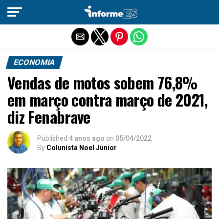
Sair da versão mobile
ECONOMIA
Vendas de motos sobem 76,8%
em março contra março de 2021,
diz Fenabrave
Published
4 anos ago
on
05/04/2022
By
Colunista Noel Junior