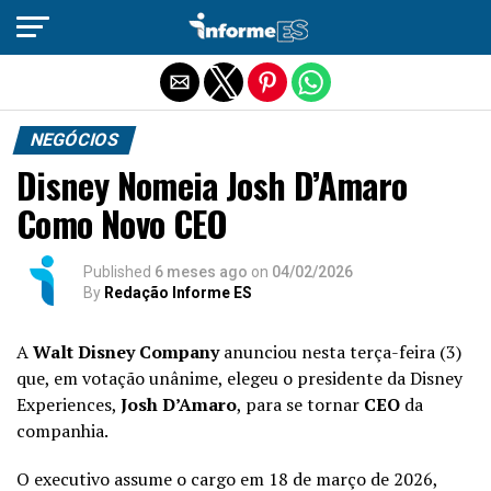
Sair da versão mobile
NEGÓCIOS
Disney Nomeia Josh D’Amaro
Como Novo CEO
Published
6 meses ago
on
04/02/2026
By
Redação Informe ES
A
Walt Disney Company
anunciou nesta terça-feira (3)
que, em votação unânime, elegeu o presidente da Disney
Experiences,
Josh D’Amaro
, para se tornar
CEO
da
companhia.
O executivo assume o cargo em 18 de março de 2026,