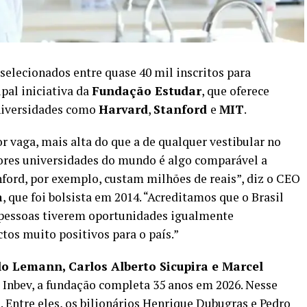
 selecionados entre quase 40 mil inscritos para
ipal iniciativa da
Fundação Estudar
, que oferece
universidades como
Harvard
,
Stanford
e
MIT
.
r vaga, mais alta do que a de qualquer vestibular no
lhores universidades do mundo é algo comparável a
nford, por exemplo, custam milhões de reais”, diz o CEO
a
, que foi bolsista em 2014. “Acreditamos que o Brasil
s pessoas tiverem oportunidades igualmente
tos muito positivos para o país.”
lo Lemann, Carlos Alberto Sicupira e Marcel
AB Inbev, a fundação completa 35 anos em 2026. Nesse
. Entre eles, os
bilionários Henrique Dubugras e Pedro