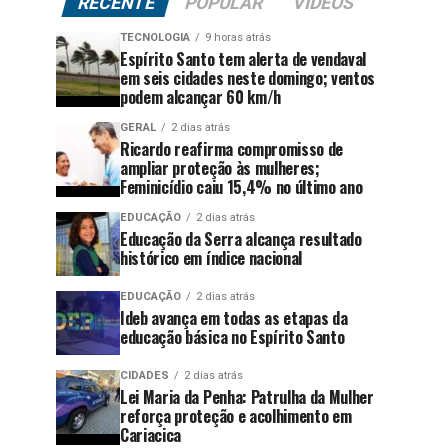
RECENTE
POPULAR
VÍDEOS
TECNOLOGIA
9 horas atrás
Espírito Santo tem alerta de vendaval
em seis cidades neste domingo; ventos
podem alcançar 60 km/h
GERAL
2 dias atrás
Ricardo reafirma compromisso de
ampliar proteção às mulheres;
Feminicídio caiu 15,4% no último ano
EDUCAÇÃO
2 dias atrás
Educação da Serra alcança resultado
histórico em índice nacional
EDUCAÇÃO
2 dias atrás
Ideb avança em todas as etapas da
educação básica no Espírito Santo
CIDADES
2 dias atrás
Lei Maria da Penha: Patrulha da Mulher
reforça proteção e acolhimento em
Cariacica