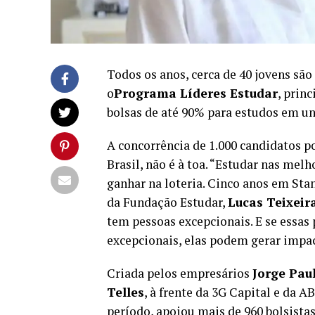
Todos os anos, cerca de 40 jovens são
o
Programa Líderes Estudar
, princ
bolsas de até 90% para estudos em 
A concorrência de 1.000 candidatos po
Brasil, não é à toa. “Estudar nas me
ganhar na loteria. Cinco anos em Sta
da Fundação Estudar,
Lucas Teixeir
tem pessoas excepcionais. E se essa
excepcionais, elas podem gerar impac
Criada pelos empresários
Jorge Pau
Telles
, à frente da 3G Capital e da 
período, apoiou mais de 960 bolsistas