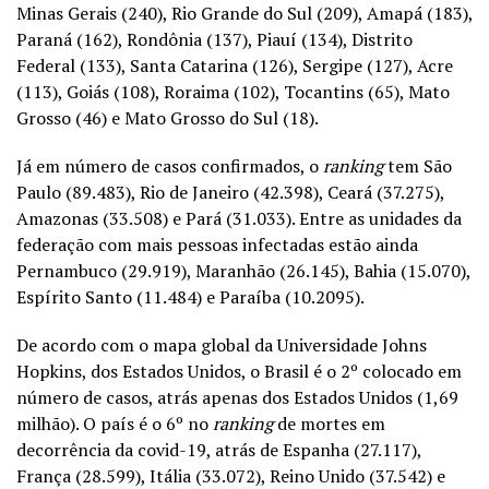
Minas Gerais (240), Rio Grande do Sul (209), Amapá (183),
Paraná (162), Rondônia (137), Piauí (134), Distrito
Federal (133), Santa Catarina (126), Sergipe (127), Acre
(113), Goiás (108), Roraima (102), Tocantins (65), Mato
Grosso (46) e Mato Grosso do Sul (18).
Já em número de casos confirmados, o
ranking
tem São
Paulo (89.483), Rio de Janeiro (42.398), Ceará (37.275),
Amazonas (33.508) e Pará (31.033). Entre as unidades da
federação com mais pessoas infectadas estão ainda
Pernambuco (29.919), Maranhão (26.145), Bahia (15.070),
Espírito Santo (11.484) e Paraíba (10.2095).
De acordo com o mapa global da Universidade Johns
Hopkins, dos Estados Unidos, o Brasil é o 2º colocado em
número de casos, atrás apenas dos Estados Unidos (1,69
milhão). O país é o 6º no
ranking
de mortes em
decorrência da covid-19, atrás de Espanha (27.117),
França (28.599), Itália (33.072), Reino Unido (37.542) e