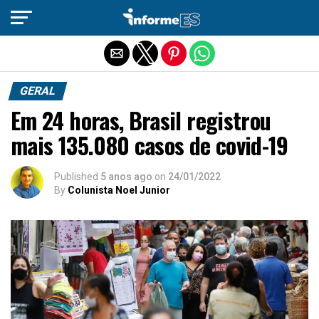
Sair da versão mobile
GERAL
Em 24 horas, Brasil registrou
mais 135.080 casos de covid-19
Published
5 anos ago
on
24/01/2022
By
Colunista Noel Junior