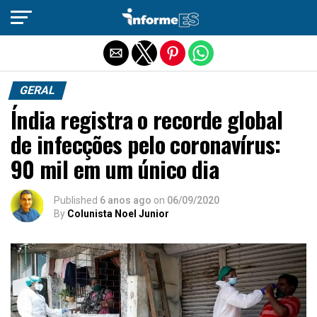
Sair da versão mobile
GERAL
Índia registra o recorde global
de infecções pelo coronavírus:
90 mil em um único dia
Published
6 anos ago
on
06/09/2020
By
Colunista Noel Junior