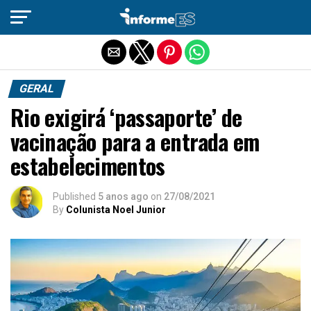
Sair da versão mobile
GERAL
Rio exigirá ‘passaporte’ de
vacinação para a entrada em
estabelecimentos
Published
5 anos ago
on
27/08/2021
By
Colunista Noel Junior