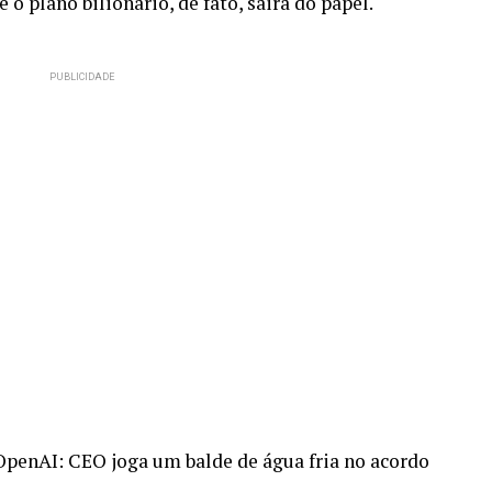
o plano bilionário, de fato, sairá do papel.
OpenAI: CEO joga um balde de água fria no acordo