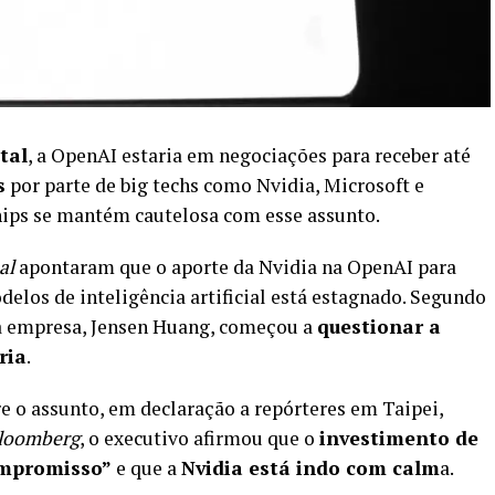
tal
, a OpenAI estaria em negociações para receber até
s
por parte de big techs como Nvidia, Microsoft e
hips se mantém cautelosa com esse assunto.
al
apontaram que o aporte da Nvidia na OpenAI para
elos de inteligência artificial está estagnado. Segundo
a empresa, Jensen Huang, começou a
questionar a
ria
.
 o assunto, em declaração a repórteres em Taipei,
loomberg
, o executivo afirmou que o
investimento de
ompromisso”
e que a
Nvidia está indo com calm
a.