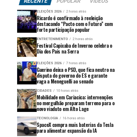
RECENTE
POPULAR
VÍDEOS
ELEIÇÕES 2026
2 horas atrás
Ricardo é confirmado à reeleição
destacando “Pacto com o Futuro” com
forte participação popular
ENTRETENIMENTO
2 horas atrás
Festival Capixaba de Inverno celebra o
Dia dos Pais na Serra
ELEIÇÕES 2026
7 horas atrás
Guerino deixa o PSD, que fica neutro na
disputa do governo do ES e garante
vaga a Meneguelli ao senado
CIDADES
10 horas atrás
Mobilidade em Cariacica: intervenções
no mergulhão preparam terreno para o
novo viaduto em Alto Lage
TECNOLOGIA
16 horas atrás
SpaceX compra mais baterias da Tesla
para alimentar expansão da IA