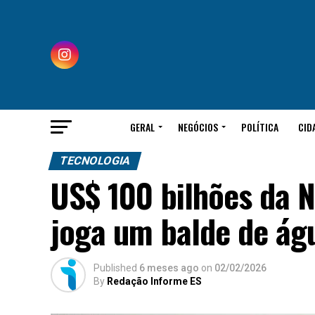
GERAL
NEGÓCIOS
POLÍTICA
CID
TECNOLOGIA
US$ 100 bilhões da N
joga um balde de águ
Published
6 meses ago
on
02/02/2026
By
Redação Informe ES