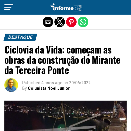
Sair da versão mobile
DESTAQUE
Ciclovia da Vida: começam as
obras da construção do Mirante
da Terceira Ponte
Published
4 anos ago
on
20/06/2022
By
Colunista Noel Junior