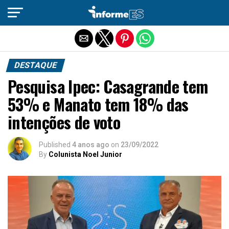
Sair da versão mobile
DESTAQUE
Pesquisa Ipec: Casagrande tem
53% e Manato tem 18% das
intenções de voto
Published
4 anos ago
on
23/09/2022
By
Colunista Noel Junior