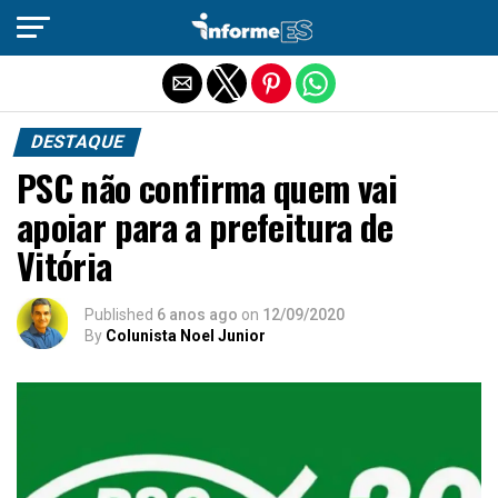
Sair da versão mobile
DESTAQUE
PSC não confirma quem vai
apoiar para a prefeitura de
Vitória
Published
6 anos ago
on
12/09/2020
By
Colunista Noel Junior