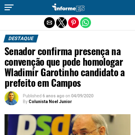
Sair da versão mobile
DESTAQUE
Senador confirma presença na
convenção que pode homologar
Wladimir Garotinho candidato a
prefeito em Campos
Published
6 anos ago
on
04/09/2020
By
Colunista Noel Junior