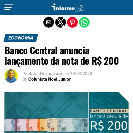
Sair da versão mobile
ECONOMIA
Banco Central anuncia
lançamento da nota de R$ 200
Published
6 anos ago
on
29/07/2020
By
Colunista Noel Junior