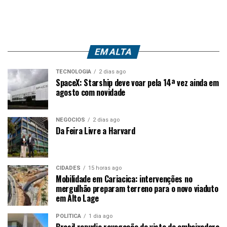
EM ALTA
TECNOLOGIA
2 dias ago
SpaceX: Starship deve voar pela 14ª vez ainda em
agosto com novidade
NEGÓCIOS
2 dias ago
Da Feira Livre a Harvard
CIDADES
15 horas ago
Mobilidade em Cariacica: intervenções no
mergulhão preparam terreno para o novo viaduto
em Alto Lage
POLÍTICA
1 dia ago
Brasil repudia revogação de visto de embaixadora