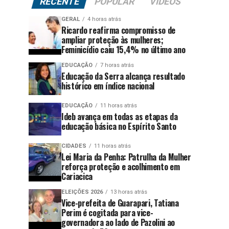
RECENTE
POPULAR
VÍDEOS
GERAL
4 horas atrás
Ricardo reafirma compromisso de
ampliar proteção às mulheres;
Feminicídio caiu 15,4% no último ano
EDUCAÇÃO
7 horas atrás
Educação da Serra alcança resultado
histórico em índice nacional
EDUCAÇÃO
11 horas atrás
Ideb avança em todas as etapas da
educação básica no Espírito Santo
CIDADES
11 horas atrás
Lei Maria da Penha: Patrulha da Mulher
reforça proteção e acolhimento em
Cariacica
ELEIÇÕES 2026
13 horas atrás
Vice-prefeita de Guarapari, Tatiana
Perim é cogitada para vice-
governadora ao lado de Pazolini ao