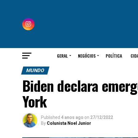
GERAL
NEGÓCIOS
POLÍTICA
CID
MUNDO
Biden declara emerg
York
Published
4 anos ago
on
27/12/2022
By
Colunista Noel Junior