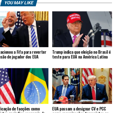
YOU MAY LIKE
acionou a Fifa para reverter
Trump indica que eleição no Brasil é
são de jogador dos EUA
teste para EUA na América Latina
ficação de facções como
EUA passam a designar CV e PCC