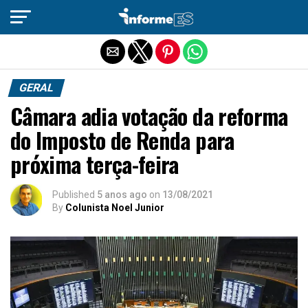
Sair da versão mobile
GERAL
Câmara adia votação da reforma
do Imposto de Renda para
próxima terça-feira
Published
5 anos ago
on
13/08/2021
By
Colunista Noel Junior