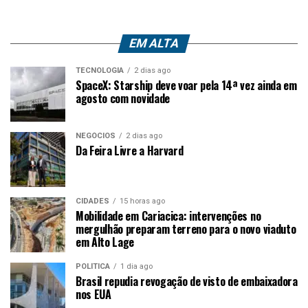
EM ALTA
TECNOLOGIA
2 dias ago
SpaceX: Starship deve voar pela 14ª vez ainda em
agosto com novidade
NEGÓCIOS
2 dias ago
Da Feira Livre a Harvard
CIDADES
15 horas ago
Mobilidade em Cariacica: intervenções no
mergulhão preparam terreno para o novo viaduto
em Alto Lage
POLÍTICA
1 dia ago
Brasil repudia revogação de visto de embaixadora
nos EUA