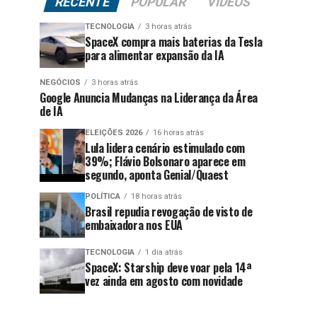
RECENTE
POPULAR
VÍDEOS
TECNOLOGIA
3 horas atrás
SpaceX compra mais baterias da Tesla
para alimentar expansão da IA
NEGÓCIOS
3 horas atrás
Google Anuncia Mudanças na Liderança da Área
de IA
ELEIÇÕES 2026
16 horas atrás
Lula lidera cenário estimulado com
39%; Flávio Bolsonaro aparece em
segundo, aponta Genial/Quaest
POLÍTICA
18 horas atrás
Brasil repudia revogação de visto de
embaixadora nos EUA
TECNOLOGIA
1 dia atrás
SpaceX: Starship deve voar pela 14ª
vez ainda em agosto com novidade