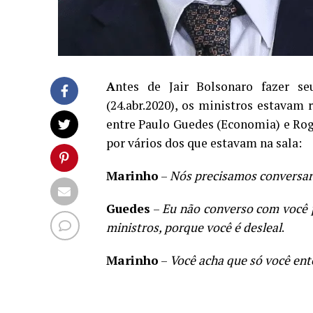
A
ntes de Jair Bolsonaro fazer se
(24.abr.2020), os ministros estavam 
entre Paulo Guedes (Economia) e Ro
por vários dos que estavam na sala:
Marinho
–
Nós precisamos conversar
Guedes
–
Eu não converso com você 
ministros, porque você é desleal
.
Marinho
–
Você acha que só você en