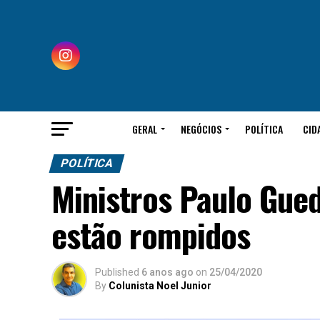
GERAL
NEGÓCIOS
POLÍTICA
CID
POLÍTICA
Ministros Paulo Gue
estão rompidos
Published
6 anos ago
on
25/04/2020
By
Colunista Noel Junior