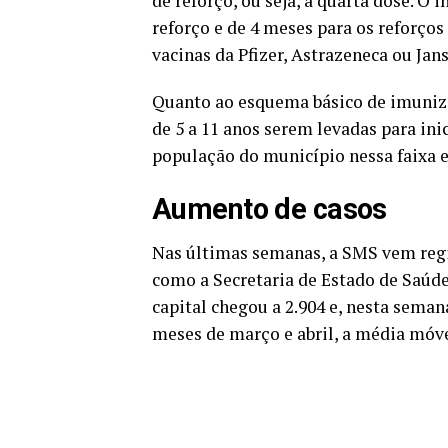
de reforço, ou seja, a
quarta
dose. O in
reforço e de 4 meses para os reforços
vacinas da Pfizer, Astrazeneca ou Jan
Quanto ao esquema básico de imuniza
de 5 a 11 anos serem levadas para ini
população do município nessa faixa e
Aumento de casos
Nas últimas semanas, a SMS vem reg
como a Secretaria de Estado de Saúde
capital chegou a 2.904 e, nesta seman
meses
de mar
ço e abril, a média móve