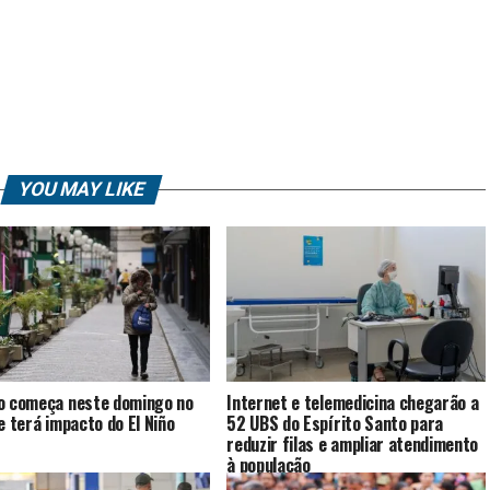
YOU MAY LIKE
o começa neste domingo no
Internet e telemedicina chegarão a
 e terá impacto do El Niño
52 UBS do Espírito Santo para
reduzir filas e ampliar atendimento
à população