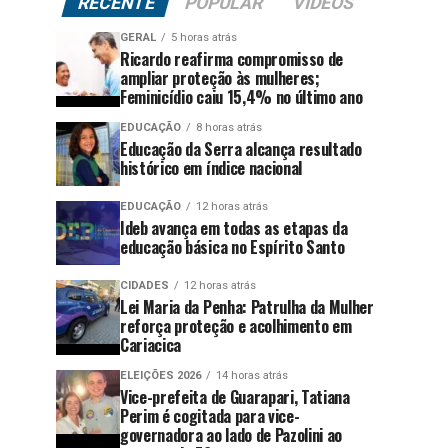
RECENTE
POPULAR
VÍDEOS
GERAL
5 horas atrás
Ricardo reafirma compromisso de
ampliar proteção às mulheres;
Feminicídio caiu 15,4% no último ano
EDUCAÇÃO
8 horas atrás
Educação da Serra alcança resultado
histórico em índice nacional
EDUCAÇÃO
12 horas atrás
Ideb avança em todas as etapas da
educação básica no Espírito Santo
CIDADES
12 horas atrás
Lei Maria da Penha: Patrulha da Mulher
reforça proteção e acolhimento em
Cariacica
ELEIÇÕES 2026
14 horas atrás
Vice-prefeita de Guarapari, Tatiana
Perim é cogitada para vice-
governadora ao lado de Pazolini ao