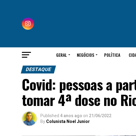
GERAL
NEGÓCIOS
POLÍTICA
CID
DESTAQUE
Covid: pessoas a par
tomar 4ª dose no Ri
Published
4 anos ago
on
21/06/2022
By
Colunista Noel Junior