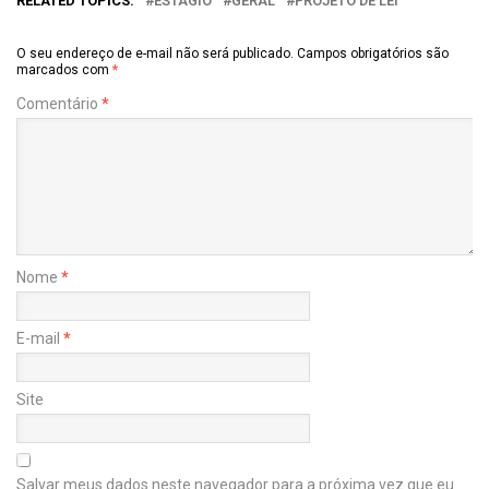
RELATED TOPICS:
ESTÁGIO
GERAL
PROJETO DE LEI
O seu endereço de e-mail não será publicado.
Campos obrigatórios são
marcados com
*
Comentário
*
Nome
*
E-mail
*
Site
Salvar meus dados neste navegador para a próxima vez que eu