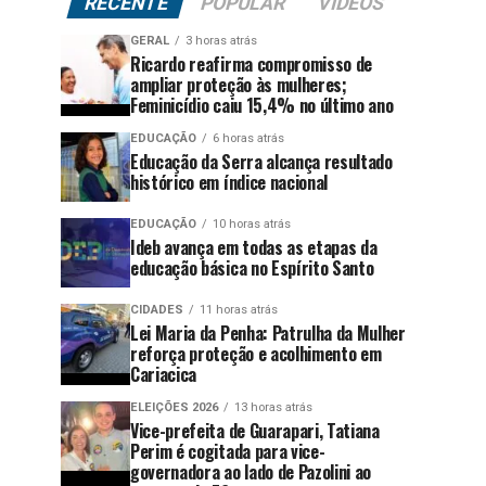
RECENTE
POPULAR
VÍDEOS
GERAL
3 horas atrás
Ricardo reafirma compromisso de
ampliar proteção às mulheres;
Feminicídio caiu 15,4% no último ano
EDUCAÇÃO
6 horas atrás
Educação da Serra alcança resultado
histórico em índice nacional
EDUCAÇÃO
10 horas atrás
Ideb avança em todas as etapas da
educação básica no Espírito Santo
CIDADES
11 horas atrás
Lei Maria da Penha: Patrulha da Mulher
reforça proteção e acolhimento em
Cariacica
ELEIÇÕES 2026
13 horas atrás
Vice-prefeita de Guarapari, Tatiana
Perim é cogitada para vice-
governadora ao lado de Pazolini ao