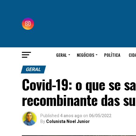
GERAL
NEGÓCIOS
POLÍTICA
CID
GERAL
Covid-19: o que se s
recombinante das su
Published
4 anos ago
on
06/05/2022
By
Colunista Noel Junior