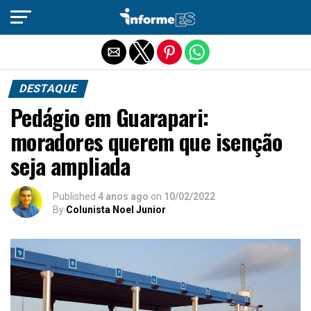
Sair da versão mobile
DESTAQUE
Pedágio em Guarapari:
moradores querem que isenção
seja ampliada
Published
4 anos ago
on
10/02/2022
By
Colunista Noel Junior