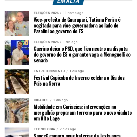
EM ALTA
ELEIÇÕES 2026
11 horas ago
Vice-prefeita de Guarapari, Tatiana Perim é
cogitada para vice-governadora ao lado de
Pazolini ao governo do ES
ELEIÇÕES 2026
1 dia ago
Guerino deixa o PSD, que fica neutro na disputa
do governo do ES e garante vaga a Meneguelli ao
senado
ENTRETENIMENTO
1 dia ago
Festival Capixaba de Inverno celebra o Dia dos
Pais na Serra
CIDADES
1 dia ago
Mobilidade em Cariacica: intervenções no
mergulhão preparam terreno para o novo viaduto
em Alto Lage
TECNOLOGIA
2 dias ago
SpaceX compra mais baterias da Tesla para