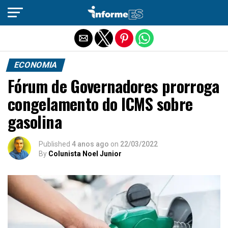
Sair da versão mobile
ECONOMIA
Fórum de Governadores prorroga
congelamento do ICMS sobre
gasolina
Published
4 anos ago
on
22/03/2022
By
Colunista Noel Junior