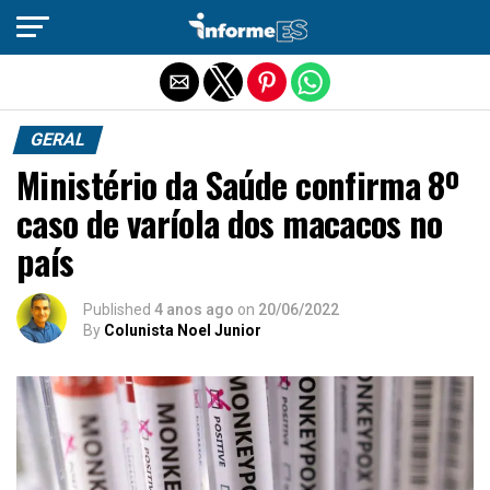
Sair da versão mobile
GERAL
Ministério da Saúde confirma 8º
caso de varíola dos macacos no
país
Published
4 anos ago
on
20/06/2022
By
Colunista Noel Junior