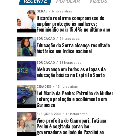
RECENTE
POPULAR
VÍDEOS
GERAL
6 horas atrás
Ricardo reafirma compromisso de
ampliar proteção às mulheres;
Feminicídio caiu 15,4% no último ano
EDUCAÇÃO
9 horas atrás
Educação da Serra alcança resultado
histórico em índice nacional
EDUCAÇÃO
13 horas atrás
Ideb avança em todas as etapas da
educação básica no Espírito Santo
CIDADES
13 horas atrás
Lei Maria da Penha: Patrulha da Mulher
reforça proteção e acolhimento em
Cariacica
ELEIÇÕES 2026
15 horas atrás
Vice-prefeita de Guarapari, Tatiana
Perim é cogitada para vice-
governadora ao lado de Pazolini ao