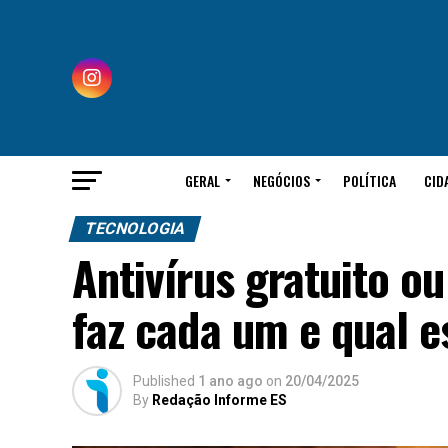
GERAL
NEGÓCIOS
POLÍTICA
CID
TECNOLOGIA
Antivírus gratuito o
faz cada um e qual e
Published
1 ano ago
on
20/04/2025
By
Redação Informe ES